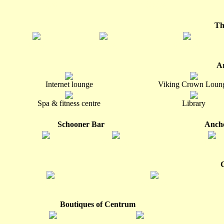
e.jpg
e (1).jpg
Th
g.jpg
g (1).jpg
g (2).jpg
A
Internet lounge
Viking Crown Loun
Spa & fitness centre
Library
Schooner Bar
Anch
k.jpg
k (1).jpg
l.jpg
o.jpg
o (1).jpg
Boutiques of Centrum
m.jpg
m (1).jpg