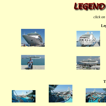
click on
Leg
a.jpg
a (1).jpg
a (4).jpg
a (5).jpg
T
c.jpg
c (1).jpg
c (2).jpg