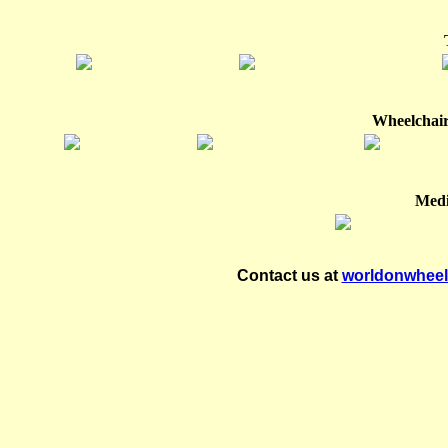
q.jpg
q (1).jpg
q (2
Wheelchair
s.jpg
s (1).jpg
s (2).jpg
Medi
v (1).jpg
Contact us at
worldonwhee